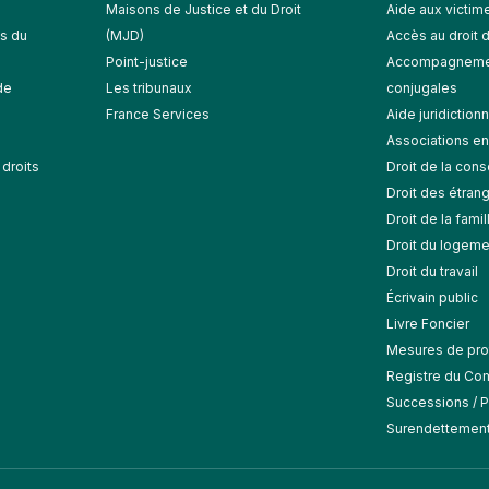
Maisons de Justice et du Droit
Aide aux victime
s du
(MJD)
Accès au droit 
Point-justice
Accompagnemen
de
Les tribunaux
conjugales
France Services
Aide juridictionn
Associations en 
droits
Droit de la co
Droit des étran
Droit de la famil
Droit du logeme
Droit du travail
Écrivain public
Livre Foncier
Mesures de pro
Registre du Com
Successions / Pa
Surendettement 