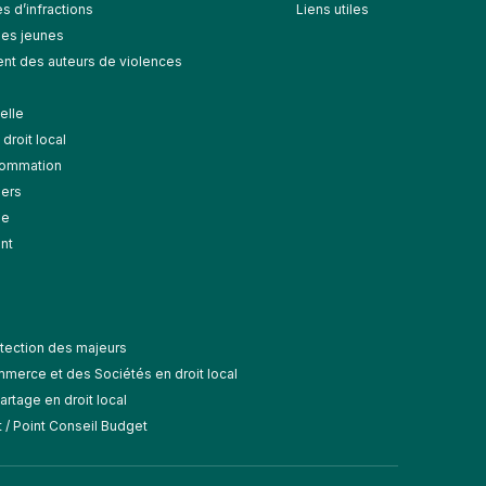
s d’infractions
Liens utiles
des jeunes
t des auteurs de violences
elle
droit local
nsommation
gers
le
nt
tection des majeurs
merce et des Sociétés en droit local
rtage en droit local
/ Point Conseil Budget