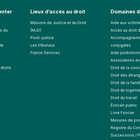
ienter
Lieux d’accès au droit
Domaines d
Maisons de Justice et du Droit
Aide aux victime
s du
(MJD)
Accès au droit 
Point-justice
Accompagnemen
de
Les tribunaux
conjugales
France Services
Aide juridictionn
Associations en 
droits
Droit de la co
Droit des étran
Droit de la famil
Droit du logeme
Droit du travail
Écrivain public
Livre Foncier
Mesures de pro
Registre du Com
Successions / Pa