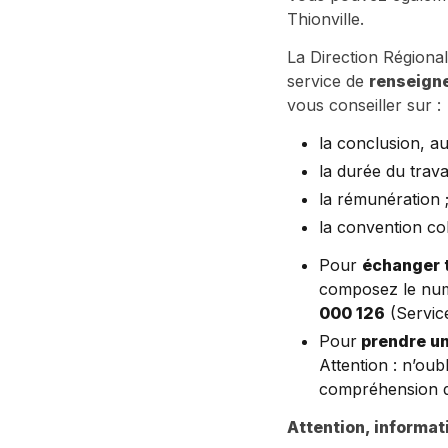
Thionville.
La Direction Régiona
service de
renseigne
vous conseiller sur :
la conclusion, au
la durée du travai
la rémunération 
la convention col
Pour
échanger 
composez le numér
000 126
(Service
Pour
prendre un
Attention : n’oub
compréhension de 
Attention, informat