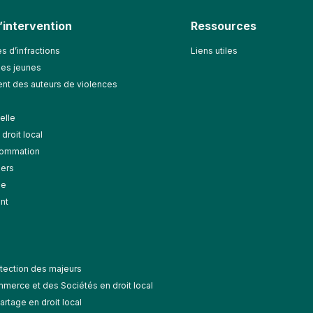
’intervention
Ressources
s d’infractions
Liens utiles
des jeunes
t des auteurs de violences
elle
droit local
nsommation
gers
le
nt
tection des majeurs
merce et des Sociétés en droit local
rtage en droit local