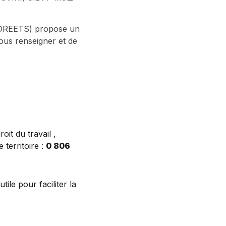
s (DREETS) propose un
ous renseigner et de
it du travail ,
 territoire :
0 806
ile pour faciliter la